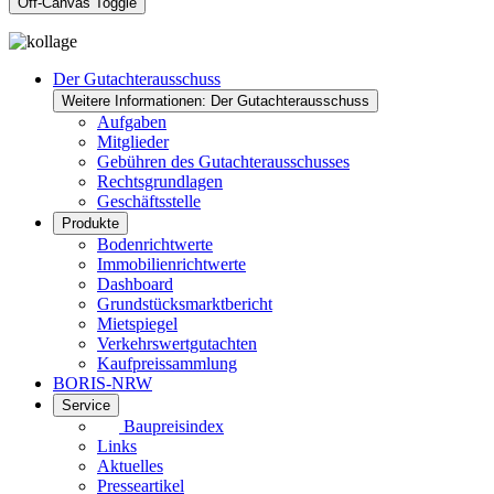
Off-Canvas Toggle
Der Gutachterausschuss
Weitere Informationen: Der Gutachterausschuss
Aufgaben
Mitglieder
Gebühren des Gutachterausschusses
Rechtsgrundlagen
Geschäftsstelle
Produkte
Bodenrichtwerte
Immobilienrichtwerte
Dashboard
Grundstücksmarktbericht
Mietspiegel
Verkehrswertgutachten
Kaufpreissammlung
BORIS-NRW
Service
Baupreisindex
Links
Aktuelles
Presseartikel