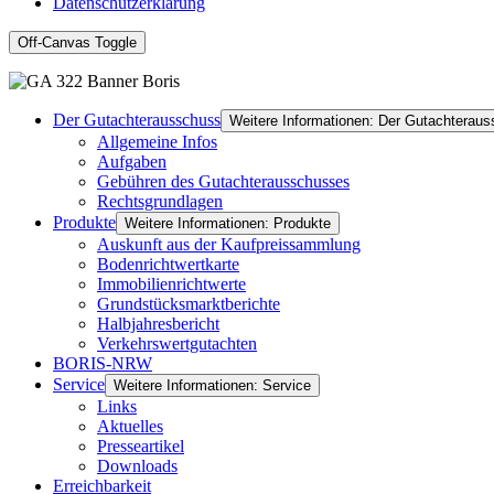
Datenschutzerklärung
Off-Canvas Toggle
Der Gutachterausschuss
Weitere Informationen: Der Gutachterau
Allgemeine Infos
Aufgaben
Gebühren des Gutachterausschusses
Rechtsgrundlagen
Produkte
Weitere Informationen: Produkte
Auskunft aus der Kaufpreissammlung
Bodenrichtwertkarte
Immobilienrichtwerte
Grundstücksmarktberichte
Halbjahresbericht
Verkehrswertgutachten
BORIS-NRW
Service
Weitere Informationen: Service
Links
Aktuelles
Presseartikel
Downloads
Erreichbarkeit