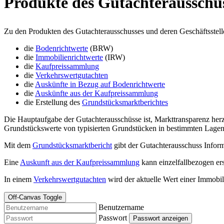
Produkte des Gutachterausschu
Zu den Produkten des Gutachterausschusses und deren Geschäftsstell
die
Bodenrichtwerte
(BRW)
die
Immobilienrichtwerte
(IRW)
die
Kaufpreissammlung
die
Verkehrswertgutachten
die
Auskünfte in Bezug auf Bodenrichtwerte
die
Auskünfte aus der Kaufpreissammlung
die Erstellung des
Grundstücksmarktberichtes
Die Hauptaufgabe der Gutachterausschüsse ist, Markttransparenz herz
Grundstückswerte von typisierten Grundstücken in bestimmten Lagen 
Mit dem
Grundstücksmarktbericht
gibt der Gutachterausschuss Infor
Eine
Auskunft aus der Kaufpreissammlung
kann einzelfallbezogen er
In einem
Verkehrswertgutachten
wird der aktuelle Wert einer Immobil
Off-Canvas Toggle
Benutzername
Passwort
Passwort anzeigen