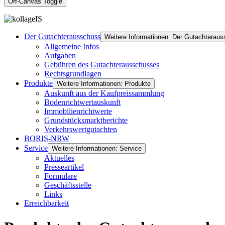
Off-Canvas Toggle
Der Gutachterausschuss
Weitere Informationen: Der Gutachterau
Allgemeine Infos
Aufgaben
Gebühren des Gutachterausschusses
Rechtsgrundlagen
Produkte
Weitere Informationen: Produkte
Auskunft aus der Kaufpreissammlung
Bodenrichtwertauskunft
Immobilienrichtwerte
Grundstücksmarktberichte
Verkehrswertgutachten
BORIS-NRW
Service
Weitere Informationen: Service
Aktuelles
Presseartikel
Formulare
Geschäftsstelle
Links
Erreichbarkeit