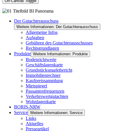
Off-Canvas Toggle
Der Gutachterausschuss
Weitere Informationen: Der Gutachterausschuss
Allgemeine Infos
Aufgaben
Gebühren des Gutachterausschusses
Rechtsgrundlagen
Produkte
Weitere Informationen: Produkte
Bodenrichtwerte
Geschäftslagenkarte
Grundstücksmarktbericht
Immobilienrechner
Kaufpreissammlung
Mietspiegel
Passantenfrequenzen
Verkehrswertgutachten
Wohnlagenkarte
BORIS-NRW
Service
Weitere Informationen: Service
Links
Aktuelles
Presseartikel