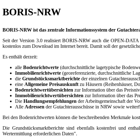
BORIS-NRW
BORIS-NRW ist das zentrale Informationssystem der Gutachtera
Seit der Version 3.0 realisiert BORIS-NRW auch die OPEN-DATA St
kostenlos zum Download im Internet bereit. Damit soll der gesetzlic
Es enthält derzeit:
alle
Bodenrichtwerte
(durchschnittliche lagetypische Bodenw
Immobilienrichtwerte
(georeferenzierte, durchschnittliche L
die
Grundstücksmarktberichte
der einzelnen Gutachterauss
eine
Allgemeine Preisauskunft
zu Häusern (Reihenhäuser, Do
Bodenrichtwertübersichten
zur Information über das Preisn
Immobilienrichtwertübersichten
zur Information über das P
Die
Handlungsempfehlungen
der Arbeitsgemeinschaft der V
Alle
Adressen
der Gutachterausschüsse in NRW sowie weiterf
Bei den Bodenrichtwerten können die beschreibenden Merkmale koste
Die Grundstücksmarktberichte sind ebenfalls kostenfrei und ent
Wertermittlung erforderlichen Daten".