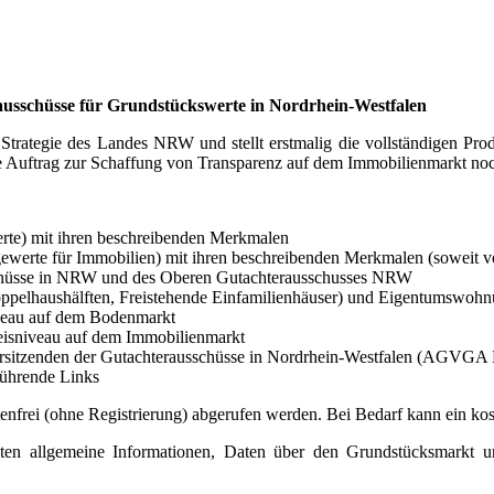
usschüsse für Grundstückswerte in Nordrhein-Westfalen
rategie des Landes NRW und stellt erstmalig die vollständigen Pr
he Auftrag zur Schaffung von Transparenz auf dem Immobilienmarkt noch
erte) mit ihren beschreibenden Merkmalen
agewerte für Immobilien) mit ihren beschreibenden Merkmalen (soweit 
chüsse in NRW und des Oberen Gutachterausschusses NRW
ppelhaushälften, Freistehende Einfamilienhäuser) und Eigentumswoh
iveau auf dem Bodenmarkt
reisniveau auf dem Immobilienmarkt
orsitzenden der Gutachterausschüsse in Nordrhein-Westfalen (AGVG
ührende Links
nfrei (ohne Registrierung) abgerufen werden. Bei Bedarf kann ein ko
halten allgemeine Informationen, Daten über den Grundstücksmarkt 