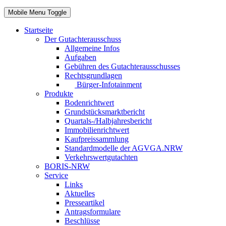
Mobile Menu Toggle
Startseite
Der Gutachterausschuss
Allgemeine Infos
Aufgaben
Gebühren des Gutachterausschusses
Rechtsgrundlagen
Bürger-Infotainment
Produkte
Bodenrichtwert
Grundstücksmarktbericht
Quartals-/Halbjahresbericht
Immobilienrichtwert
Kaufpreissammlung
Standardmodelle der AGVGA.NRW
Verkehrswertgutachten
BORIS-NRW
Service
Links
Aktuelles
Presseartikel
Antragsformulare
Beschlüsse