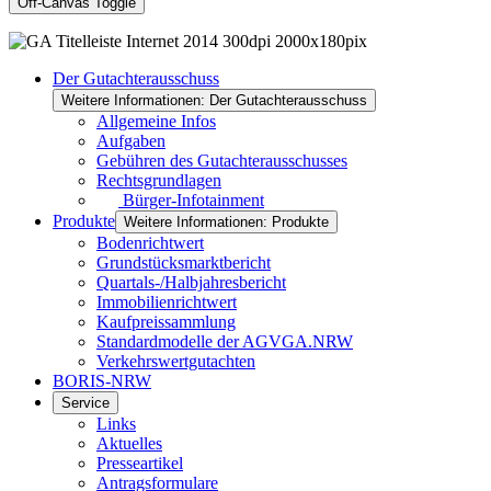
Off-Canvas Toggle
Der Gutachterausschuss
Weitere Informationen: Der Gutachterausschuss
Allgemeine Infos
Aufgaben
Gebühren des Gutachterausschusses
Rechtsgrundlagen
Bürger-Infotainment
Produkte
Weitere Informationen: Produkte
Bodenrichtwert
Grundstücksmarktbericht
Quartals-/Halbjahresbericht
Immobilienrichtwert
Kaufpreissammlung
Standardmodelle der AGVGA.NRW
Verkehrswertgutachten
BORIS-NRW
Service
Links
Aktuelles
Presseartikel
Antragsformulare