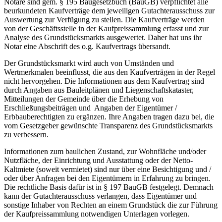
Notare sind gem. § 195 Baugesetzbuch (BauGB) verpflichtet alle
beurkundeten Kaufverträge dem jeweiligen Gutachterausschuss zur
Auswertung zur Verfügung zu stellen. Die Kaufverträge werden
von der Geschäftsstelle in der Kaufpreissammlung erfasst und zur
Analyse des Grundstücksmarkts ausgewertet. Daher hat uns ihr
Notar eine Abschrift des o.g. Kaufvertrags übersandt.
Der Grundstücksmarkt wird auch von Umständen und
Wertmerkmalen beeinflusst, die aus den Kaufverträgen in der Regel
nicht hervorgehen. Die Informationen aus dem Kaufvertrag sind
durch Angaben aus Bauleitplänen und Liegenschaftskataster,
Mitteilungen der Gemeinde über die Erhebung von
Erschließungsbeiträgen und Angaben der Eigentümer /
Erbbauberechtigten zu ergänzen. Ihre Angaben tragen dazu bei, die
vom Gesetzgeber gewünschte Transparenz des Grundstücksmarkts
zu verbessern.
Informationen zum baulichen Zustand, zur Wohnfläche und/oder
Nutzfläche, der Einrichtung und Ausstattung oder der Netto-
Kaltmiete (soweit vermietet) sind nur über eine Besichtigung und /
oder über Anfragen bei den Eigentümern in Erfahrung zu bringen.
Die rechtliche Basis dafür ist in § 197 BauGB festgelegt. Demnach
kann der Gutachterausschuss verlangen, dass Eigentümer und
sonstige Inhaber von Rechten an einem Grundstück die zur Führung
der Kaufpreissammlung notwendigen Unterlagen vorlegen.